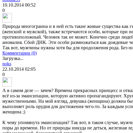
10.10.2014
00:52
0
Природа многогранна и в ней есть такие живые существа как 
(женский и мужской), также встречаются особи, которые при н
противоположный. Человек так не может. Конечно среди людей
аномалия. Сбой ДНК. Эти особи размножаться как дождевые ч
Так вот, мужчины нужны хотя бы для продолжения рода. Без н
Комментарии (0)
Загрузка...
noks
22.10.2014
02:05
0
А в самом деле — зачем? Времена прекрасных принцесс и отв
всё из-за эмансипации, которую активно пропагандируют. Хр
мужественными. На мой взгляд, девушка (женщина) должна бы
выполняет роль орудия для достижения чего-то. За каждым у
женщина ;)
К чему упомянута эмансипация? Так вот, в таком случае, муж
поры до времени. Но от природы никуда не деться, железная ле