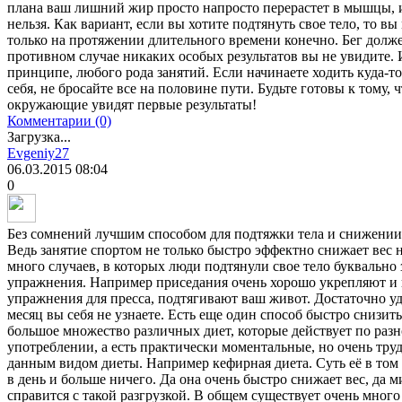
плана ваш лишний жир просто напросто перерастет в мышцы, и
нельзя. Как вариант, если вы хотите подтянуть свое тело, то вы
только на протяжении длительного времени конечно. Бег должен
противном случае никаких особых результатов вы не увидите. И 
принципе, любого рода занятий. Если начинаете ходить куда-то
себя, не бросайте все на половине пути. Будьте готовы к тому,
окружающие увидят первые результаты!
Комментарии (0)
Загрузка...
Evgeniy27
06.03.2015
08:04
0
Без сомнений лучшим способом для подтяжки тела и снижении 
Ведь занятие спортом не только быстро эффектно снижает вес н
много случаев, в которых люди подтянули свое тело буквально
упражнения. Например приседания очень хорошо укрепляют и
упражнения для пресса, подтягивают ваш живот. Достаточно уде
месяц вы себя не узнаете. Есть еще один способ быстро снизит
большое множество различных диет, которые действует по разн
употреблении, а есть практически моментальные, но очень труд
данным видом диеты. Например кефирная диета. Суть её в том 
в день и больше ничего. Да она очень быстро снижает вес, да 
справится с такой разгрузкой. В общем существует очень много