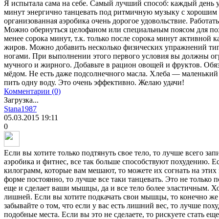
Я испытала сама на себе. Самый лучший способ: каждый день у
минут энергично танцевать под ритмичную музыку с хорошим н
организованная аэробика очень дорогое удовольствие. Работать
Можно обернуться целофаном или специальным поясом для пох
менее сорока минут, т.к. только после сорока минут активной 
жиров. Можно добавить несколько физических упражнений тип
ногами. При выполнении этого первого условия вы должны огр
мучного и жирного. Добавьте в рацион овощей и фруктов. Обяз
мёдом. Не есть даже подсолнечного масла. Хлеба — маленький
пить одну воду. Это очень эффективно. Желаю удачи!
Комментарии (0)
Загрузка...
Stana1987
05.03.2015
19:11
0
Если вы хотите только подтянуть свое тело, то лучше всего зап
аэробика и фитнес, все так больше способствуют похудению. Ес
килограмм, которые вам мешают, то можете их согнать на этих 
форме постоянно, то лучше все таки танцевать. Это не только 
еще и сделает ваши мышцы, да и все тело более эластичным. Х
лишней. Если вы хотите подкачать свои мышцы, то конечно же 
забывайте о том, что если у вас есть лишний вес, то лучше поху
подобные места. Если вы это не сделаете, то рискуете стать еще